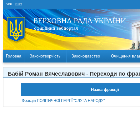
УКР
ENG
Головна
Законотворчість
Законодавство
Очищення вла
Бабій Роман Вячеславович - Переходи по фра
Назва фракції
Фракція ПОЛІТИЧНОЇ ПАРТІЇ "СЛУГА НАРОДУ"