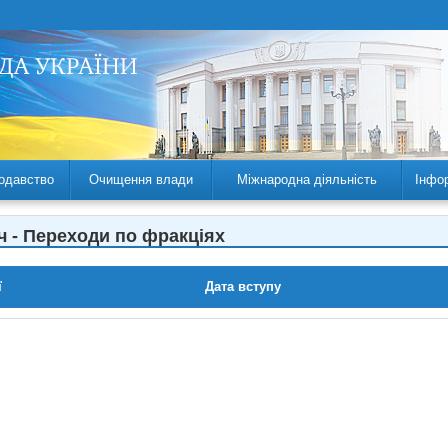
одавство
Очищення влади
Міжнародна діяльність
Інфо
ч - Переходи по фракціях
ї
Дата вступу