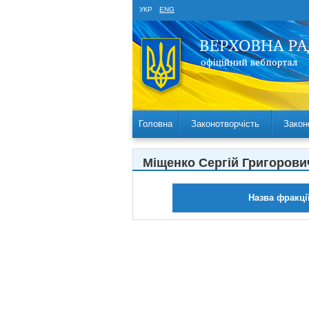
УКР
ENG
Головна
Законотворчість
Закон
Міщенко Сергій Григорови
Назва фракці