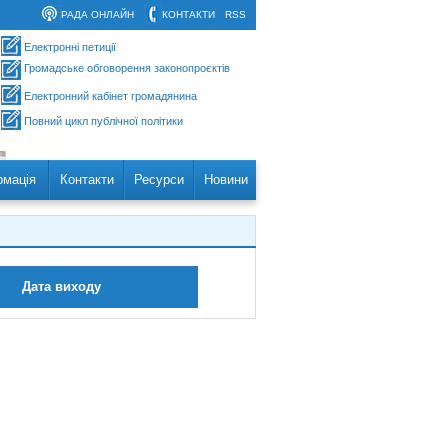
РАДА ОНЛАЙН
КОНТАКТИ
RSS
Електронні петиції
Громадське обговорення законопроєктів
Електронний кабінет громадянина
Повний цикл публічної політики
рмація
Контакти
Ресурси
Новини
Дата виходу