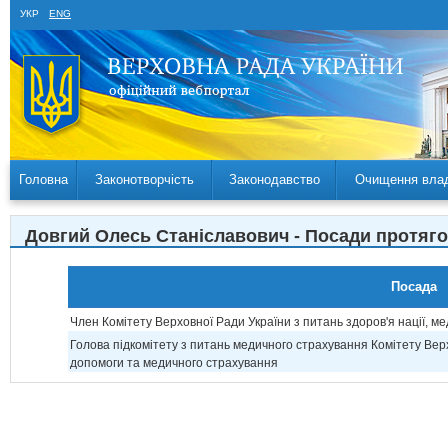
УКР
ENG
Головна
Законотворчість
Законодавство
Очищення вла
Довгий Олесь Станіславович - Посади протяг
Посада
Член Комітету Верховної Ради України з питань здоров'я нації, 
Голова підкомітету з питань медичного страхування Комітету Верх
допомоги та медичного страхування