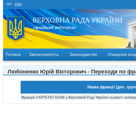
УКР
ENG
Головна
Законотворчість
Законодавство
Очищення вла
Любоненко Юрій Вікторович - Переходи по фр
Назва фракції (деп. груп
Фракція ПАРТІЇ РЕГІОНІВ у Верховній Раді України сьомого склика