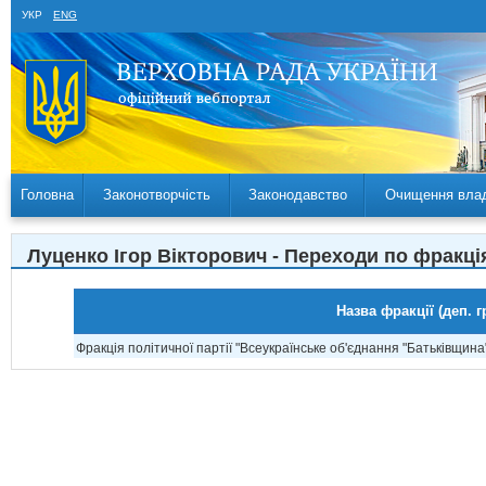
УКР
ENG
Головна
Законотворчість
Законодавство
Очищення вла
Луценко Ігор Вікторович - Переходи по фракці
Назва фракції (деп. г
Фракція політичної партії "Всеукраїнське об'єднання "Батьківщина