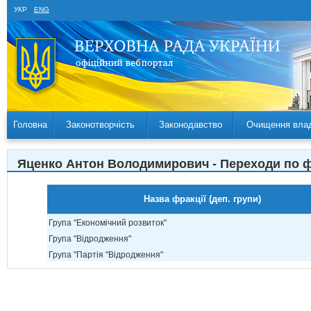
УКР
ENG
Головна
Законотворчість
Законодавство
Очищення вла
Яценко Антон Володимирович - Переходи по 
Назва фракції (деп. групи)
Група "Економічний розвиток"
Група "Відродження"
Група "Партія "Відродження"