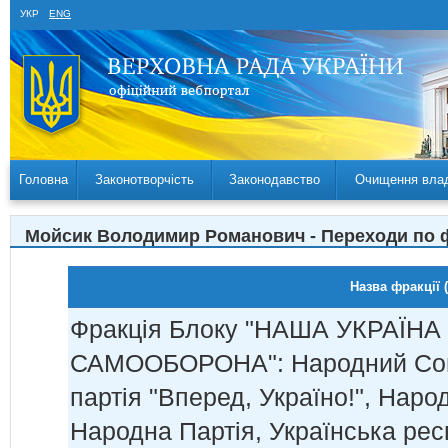
УКР
ENG
Головна
Законотворчість
Законодавство
Очищення вла
Мойсик Володимир Романович - Переходи по 
Назва фракції (
Фракція Блоку "НАША УКРАЇН
САМООБОРОНА": Народний Союз
партія "Вперед, Україно!", Наро
Народна Партія, Українська рес