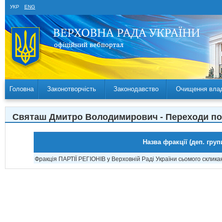
УКР
ENG
Головна
Законотворчість
Законодавство
Очищення вла
Святаш Дмитро Володимирович - Переходи по
Назва фракції (деп. груп
Фракція ПАРТІЇ РЕГІОНІВ у Верховній Раді України сьомого склика