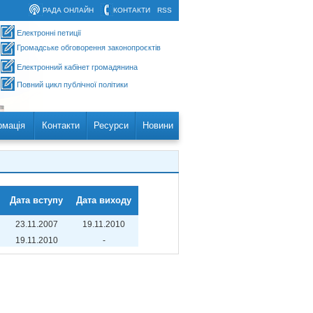
РАДА ОНЛАЙН
КОНТАКТИ
RSS
Електронні петиції
Громадське обговорення законопроєктів
Електронний кабінет громадянина
Повний цикл публічної політики
рмація
Контакти
Ресурси
Новини
Дата вступу
Дата виходу
23.11.2007
19.11.2010
19.11.2010
-