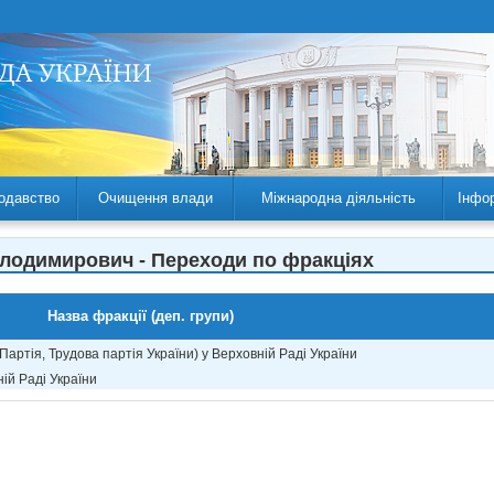
одавство
Очищення влади
Міжнародна діяльність
Інфо
лодимирович - Переходи по фракціях
Назва фракції (деп. групи)
артія, Трудова партія України) у Верховній Раді України
ій Раді України