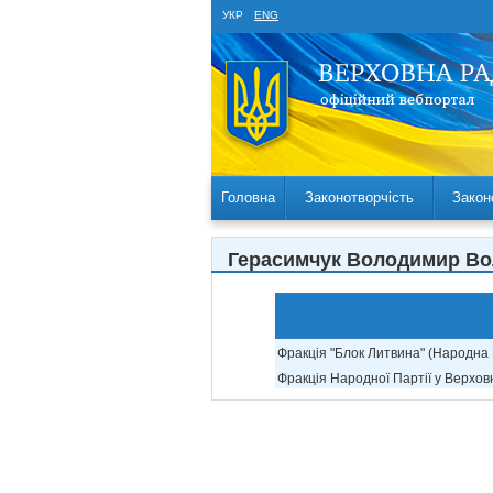
УКР
ENG
Головна
Законотворчість
Закон
Герасимчук Володимир Во
Фракція "Блок Литвина" (Народна П
Фракція Народної Партії у Верховн