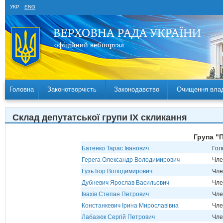
УКР
ENG
Головна
Законотворчість
Законодавство
Очищення вла
Склад депутатської групи IX скликання
Група "
Батенко Тарас Іванович
Гол
Герега Олександр Володимирович
Чле
Гузь Ігор Володимирович
Чле
Дубневич Ярослав Васильович
Чле
Івахів Степан Петрович
Чле
Констанкевич Ірина Мирославівна
Чле
Лабазюк Сергій Петрович
Чле