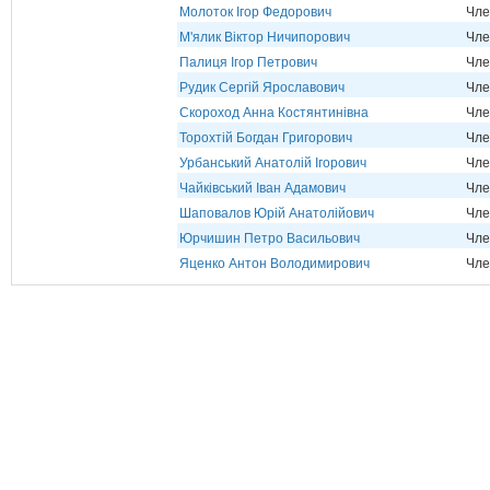
Молоток Ігор Федорович
Чле
М'ялик Віктор Ничипорович
Чле
Палиця Ігор Петрович
Чле
Рудик Сергій Ярославович
Чле
Скороход Анна Костянтинівна
Чле
Торохтій Богдан Григорович
Чле
Урбанський Анатолій Ігорович
Чле
Чайківський Іван Адамович
Чле
Шаповалов Юрій Анатолійович
Чле
Юрчишин Петро Васильович
Чле
Яценко Антон Володимирович
Чле