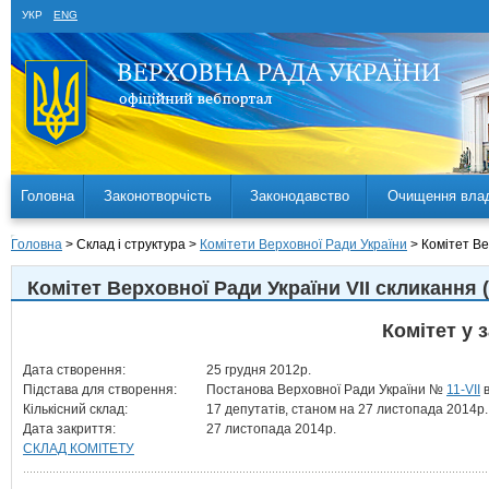
УКР
ENG
Головна
Законотворчість
Законодавство
Очищення вла
Головна
> Склад і структура >
Комітети Верховної Ради України
> Комітет Ве
Комітет Верховної Ради України VII скликання 
Комітет у 
Дата створення:
25 грудня 2012р.
Підстава для створення:
Постанова Верховної Ради України №
11-VII
в
Кількісний склад:
17 депутатів, станом на 27 листопада 2014р.
Дата закриття:
27 листопада 2014р.
СКЛАД КОМІТЕТУ