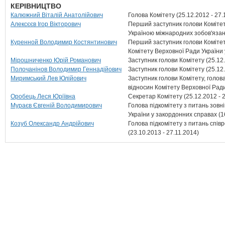
КЕРІВНИЦТВО
Калюжний Віталій Анатолійович
Голова Комітету (25.12.2012 - 27.
Алексєєв Ігор Вікторович
Перший заступник голови Комітет
Україною міжнародних зобов'язань
Куренной Володимир Костянтинович
Перший заступник голови Комітету
Комітету Верховної Ради України 
Мірошниченко Юрій Романович
Заступник голови Комітету (25.12.
Полочанінов Володимир Геннадійович
Заступник голови Комітету (25.12.
Миримський Лев Юлійович
Заступник голови Комітету, голов
відносин Комітету Верховної Ради
Оробець Леся Юріївна
Секретар Комітету (25.12.2012 - 
Мураєв Євгеній Володимирович
Голова підкомітету з питань зовн
України у закордонних справах (16
Козуб Олександр Андрійович
Голова підкомітету з питань спів
(23.10.2013 - 27.11.2014)