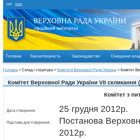
УКР
ENG
Головна
Законотворчість
Законодавство
Очищення вла
Головна
> Склад і структура >
Комітети Верховної Ради України
> Комітет Ве
Комітет Верховної Ради України VII скликання 
Комітет з пи
25 грудня 2012р.
Дата створення:
Постанова Верховн
Підстава для створення:
2012р.