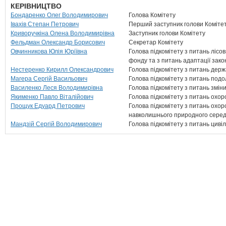
КЕРІВНИЦТВО
Бондаренко Олег Володимирович
Голова Комітету
Івахів Степан Петрович
Перший заступник голови Коміте
Криворучкіна Олена Володимирівна
Заступник голови Комітету
Фельдман Олександр Борисович
Секретар Комітету
Овчинникова Юлія Юріївна
Голова підкомітету з питань лісо
фонду та з питань адаптації зак
Нестеренко Кирилл Олександрович
Голова підкомітету з питань держ
Магера Сергій Васильович
Голова підкомітету з питань под
Василенко Леся Володимирівна
Голова підкомітету з питань змін
Якименко Павло Віталійович
Голова підкомітету з питань охор
Прощук Едуард Петрович
Голова підкомітету з питань охор
навколишнього природного сере
Мандзій Сергій Володимирович
Голова підкомітету з питань циві