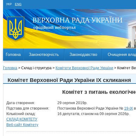
УКР
ENG
Головна
Законотворчість
Законодавство
Очищення вла
Головна
> Склад і структура >
Комітети Верховної Ради України
> Комітет Ве
Комітет Верховної Ради України IX скликання
Комітет з питань екологіч
Дата створення:
29 серпня 2019р.
Підстава для створення:
Постанова Верховної Ради України №
19-IX
в
Кількісний склад:
16 депутатів, станом на 09 серпня 2026р.
СКЛАД КОМІТЕТУ
Веб-сайт Комітету