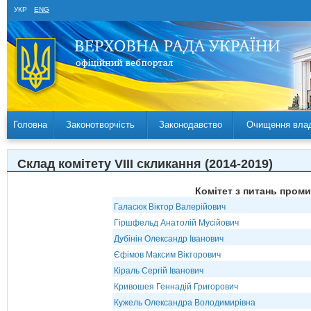
УКР
ENG
Головна
Законотворчість
Законодавство
Очищення вла
Склад комітету VIII скликання (2014-2019)
Комітет з питань пром
Галасюк Віктор Валерійович
Гіршфельд Анатолій Мусійович
Дубінін Олександр Іванович
Єфімов Максим Вікторович
Кіраль Сергій Іванович
Кривошея Геннадій Григорович
Кужель Олександра Володимирівна