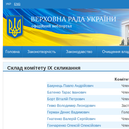
УКР
ENG
Головна
Законотворчість
Законодавство
Очищення вла
Склад комітету IX скликання
Коміте
Бакунець Павло Андрійович
Член
Батенко Тарас Іванович
Член
Борт Віталій Петрович
Член
Гевко Володимир Леонідович
Заст
Герман Денис Вадимович
Голо
Гнатенко Валерій Сергійович
Член
Гончаренко Олексій Олексійович
Член