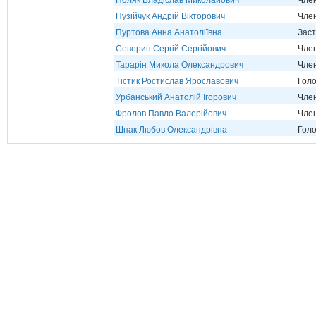
Поляк Владіслав Миколайович
Член
Пузійчук Андрій Вікторович
Член
Пуртова Анна Анатоліївна
Заст
Северин Сергій Сергійович
Член
Тарарін Микола Олександрович
Член
Тістик Ростислав Ярославович
Голо
Урбанський Анатолій Ігорович
Член
Фролов Павло Валерійович
Член
Шпак Любов Олександрівна
Голо