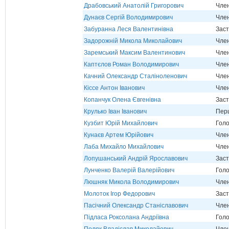
Драбовський Анатолій Григорович
Член
Дунаєв Сергій Володимирович
Член
Забуранна Леся Валентинівна
Заст
Задорожній Микола Миколайович
Член
Заремський Максим Валентинович
Член
Каптєлов Роман Володимирович
Член
Качний Олександр Сталіноленович
Член
Кіссе Антон Іванович
Член
Копанчук Олена Євгенівна
Заст
Крулько Іван Іванович
Перш
Кузбит Юрій Михайлович
Голо
Кунаєв Артем Юрійович
Член
Лаба Михайло Михайлович
Член
Лопушанський Андрій Ярославович
Заст
Лунченко Валерій Валерійович
Голо
Люшняк Микола Володимирович
Член
Молоток Ігор Федорович
Заст
Пасічний Олександр Станіславович
Член
Підласа Роксолана Андріївна
Голо