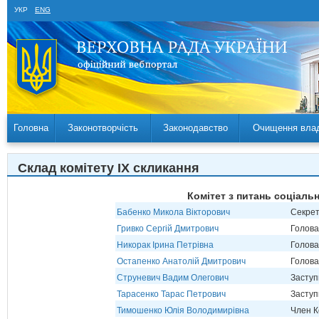
УКР
ENG
Головна
Законотворчість
Законодавство
Очищення вла
Склад комітету IX скликання
Комітет з питань соціальн
Бабенко Микола Вікторович
Секрет
Гривко Сергій Дмитрович
Голова
Никорак Ірина Петрівна
Голова
Остапенко Анатолій Дмитрович
Голова
Струневич Вадим Олегович
Заступ
Тарасенко Тарас Петрович
Заступ
Тимошенко Юлія Володимирівна
Член К