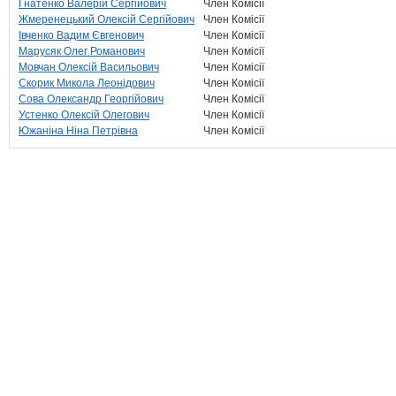
Гнатенко Валерій Сергійович
Член Комісії
Жмеренецький Олексій Сергійович
Член Комісії
Івченко Вадим Євгенович
Член Комісії
Марусяк Олег Романович
Член Комісії
Мовчан Олексій Васильович
Член Комісії
Скорик Микола Леонідович
Член Комісії
Сова Олександр Георгійович
Член Комісії
Устенко Олексій Олегович
Член Комісії
Южаніна Ніна Петрівна
Член Комісії