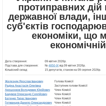
протиправних дій 
державної влади, ін
суб'єктів господарю
економіки, що 
економічній
Дата створення:
09 квітня 2026р.
Підстава для створення:
№
4850-IX
від 09 квітня 2026р.
Кількісний склад:
15 депутатів, станом на 09 серпня 2026р.
Железняк Ярослав Іванович
Голова Комісії
Радіна Анастасія Олегівна
Заступник голови Комісії
Арешонков Володимир Юрійович
Член Комісії
Бакумов Олександр Сергійович
Член Комісії
Батенко Тарас Іванович
Член Комісії
Гетманцев Данило Олександрович
Член Комісії