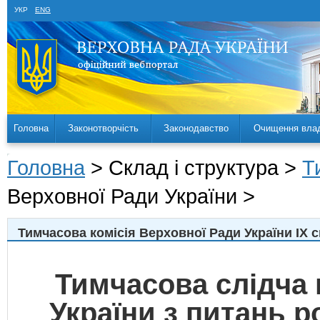
УКР
ENG
Головна
Законотворчість
Законодавство
Очищення вла
Головна
> Склад і структура >
Т
Верховної Ради України >
Тимчасова комісія Верховної Ради України IX 
Тимчасова слідча 
України з питань 