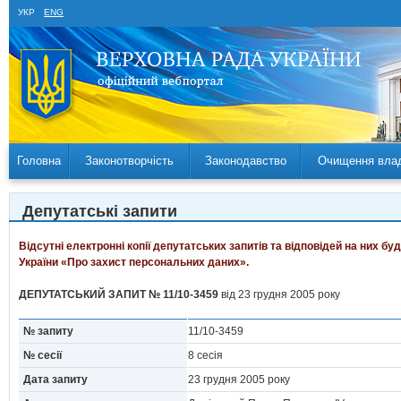
УКР
ENG
Головна
Законотворчість
Законодавство
Очищення вла
Депутатські запити
Відсутні електронні копії депутатських запитів та відповідей на них б
України «Про захист персональних даних».
ДЕПУТАТСЬКИЙ ЗАПИТ № 11/10-3459
від 23 грудня 2005 року
№ запиту
11/10-3459
№ сесії
8 сесія
Дата запиту
23 грудня 2005 року