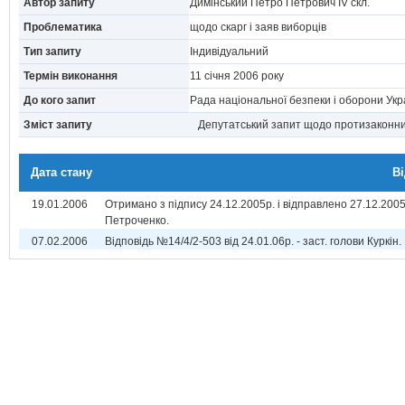
Автор запиту
Димінський Петро Петрович IV скл.
Проблематика
щодо скарг і заяв виборців
Тип запиту
Індивідуальний
Термін виконання
11 сiчня 2006 року
До кого запит
Рада національної безпеки і оборони Ук
Зміст запиту
Депутатський запит щодо протизаконних 
Дата стану
В
19.01.2006
Отримано з підпису 24.12.2005р. і відправлено 27.12.2005р
Петроченко.
07.02.2006
Відповідь №14/4/2-503 від 24.01.06р. - заст. голови Куркін.