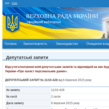
УКР
ENG
Головна
Законотворчість
Законодавство
Очищення вла
Депутатські запити
Відсутні електронні копії депутатських запитів та відповідей на них б
України «Про захист персональних даних».
ДЕПУТАТСЬКИЙ ЗАПИТ № 11/10-428
від 6 березня 2015 року
№ запиту
11/10-428
№ сесії
2 сесія
Дата запиту
6 березня 2015 року