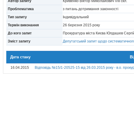
Автор запиту
Кривенко Віктор Миколайович VIII скл.
Проблематика
з питань дотримання законності
Тип запиту
Індивідуальний
Термін виконання
26 березня 2015 року
До кого запит
Прокуратура міста Києва Юлдашев Сергі
Зміст запиту
Депутатський запит щодо систематичного
Дата стану
В
16.04.2015
Відповідь №15/1-20525-15 від 26.03.2015 року - в.о. прок