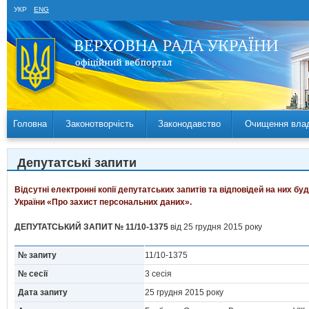
УКР
ENG
Головна
Законотворчість
Законодавство
Очищення вла
Депутатські запити
Відсутні електронні копії депутатських запитів та відповідей на них б
України «Про захист персональних даних».
ДЕПУТАТСЬКИЙ ЗАПИТ № 11/10-1375
від 25 грудня 2015 року
№ запиту
11/10-1375
№ сесії
3 сесія
Дата запиту
25 грудня 2015 року