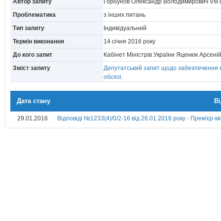
Автор запиту
Горбунов Олександр Володимирович VIII 
Проблематика
з інших питань
Тип запиту
Індивідуальний
Термін виконання
14 сiчня 2016 року
До кого запит
Кабінет Міністрів України Яценюк Арсен
Зміст запиту
Депутатський запит щодо забезпечення н
обсязі.
Дата стану
В
29.01.2016
Відповіді №1233(4)/0/2-16 від 26.01.2016 року - Прем'єр-м