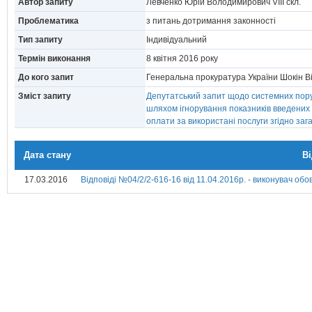
Автор запиту
Левченко Юрій Володимирович VIII скл.
Проблематика
з питань дотримання законності
Тип запиту
Індивідуальний
Термін виконання
8 квiтня 2016 року
До кого запит
Генеральна прокуратура України Шокін 
Зміст запиту
Депутатський запит щодо системних пору
шляхом ігнорування показників введених 
оплати за використані послуги згідно за
Дата стану
В
17.03.2016
Відповіді №04/2/2-616-16 від 11.04.2016р. - виконувач об