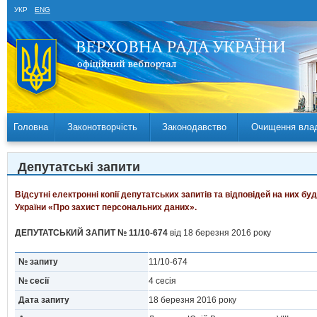
УКР
ENG
Головна
Законотворчість
Законодавство
Очищення вла
Депутатські запити
Відсутні електронні копії депутатських запитів та відповідей на них б
України «Про захист персональних даних».
ДЕПУТАТСЬКИЙ ЗАПИТ № 11/10-674
від 18 березня 2016 року
№ запиту
11/10-674
№ сесії
4 сесія
Дата запиту
18 березня 2016 року