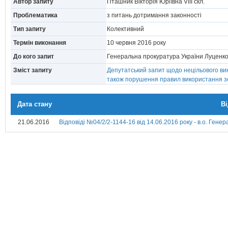
Автор запиту
Пташник Вікторія Юріївна VIII скл.
Проблематика
з питань дотримання законності
Тип запиту
Колективний
Термін виконання
10 червня 2016 року
До кого запит
Генеральна прокуратура України Луценко
Зміст запиту
Депутатський запит щодо нецільового вик
також порушення правил використання зе
Дата стану
В
21.06.2016
Відповіді №04/2/2-1144-16 від 14.06.2016 року - в.о. Ген