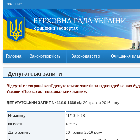
УКР
ENG
Головна
Законотворчість
Законодавство
Очищення вла
Депутатські запити
Відсутні електронні копії депутатських запитів та відповідей на них б
України «Про захист персональних даних».
ДЕПУТАТСЬКИЙ ЗАПИТ № 11/10-1668
від 20 травня 2016 року
№ запиту
11/10-1668
№ сесії
4 сесія
Дата запиту
20 травня 2016 року