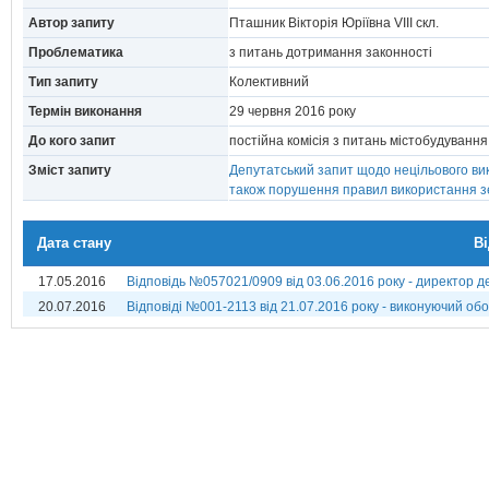
Автор запиту
Пташник Вікторія Юріївна VIII скл.
Проблематика
з питань дотримання законності
Тип запиту
Колективний
Термін виконання
29 червня 2016 року
До кого запит
постійна комісія з питань містобудуванн
Зміст запиту
Депутатський запит щодо нецільового вик
також порушення правил використання зе
Дата стану
В
17.05.2016
Відповідь №057021/0909 від 03.06.2016 року - директор 
20.07.2016
Відповіді №001-2113 від 21.07.2016 року - виконуючий обов