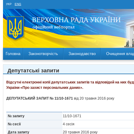
УКР
ENG
Головна
Законотворчість
Законодавство
Очищення вла
Депутатські запити
Відсутні електронні копії депутатських запитів та відповідей на них б
України «Про захист персональних даних».
ДЕПУТАТСЬКИЙ ЗАПИТ № 11/10-1671
від 20 травня 2016 року
№ запиту
11/10-1671
№ сесії
4 сесія
Дата запиту
20 травня 2016 року