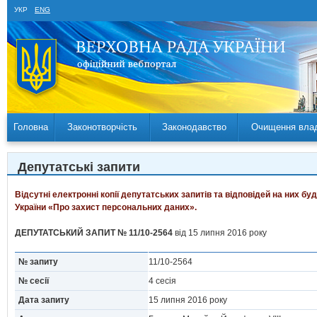
УКР
ENG
Головна
Законотворчість
Законодавство
Очищення вла
Депутатські запити
Відсутні електронні копії депутатських запитів та відповідей на них б
України «Про захист персональних даних».
ДЕПУТАТСЬКИЙ ЗАПИТ № 11/10-2564
від 15 липня 2016 року
№ запиту
11/10-2564
№ сесії
4 сесія
Дата запиту
15 липня 2016 року