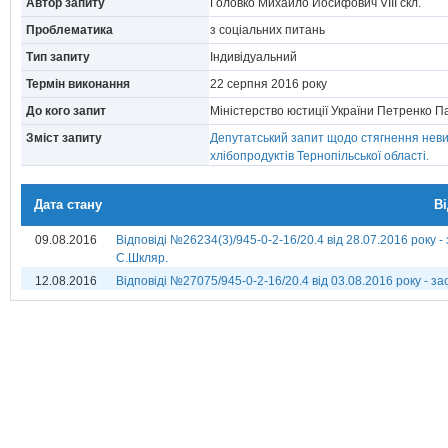
Автор запиту
Головко Михайло Йосифович VIII скл.
Проблематика
з соціальних питань
Тип запиту
Індивідуальний
Термін виконання
22 серпня 2016 року
До кого запит
Міністерство юстиції України Петренко 
Зміст запиту
Депутатський запит щодо стягнення неви
хлібопродуктів Тернопільської області.
Дата стану
В
09.08.2016
Відповіді №26234(3)/945-0-2-16/20.4 від 28.07.2016 року -
С.Шкляр.
12.08.2016
Відповіді №27075/945-0-2-16/20.4 від 03.08.2016 року - за