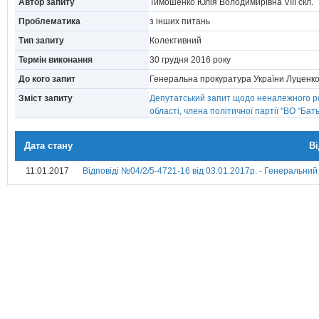
Автор запиту
Тимошенко Юлія Володимирівна VIII скл.
Проблематика
з інших питань
Тип запиту
Колективний
Термін виконання
30 грудня 2016 року
До кого запит
Генеральна прокуратура України Луценко
Зміст запиту
Депутатський запит щодо неналежного ро
області, члена політичної партії "ВО "Бать
Дата стану
В
11.01.2017
Відповіді №04/2/5-4721-16 від 03.01.2017р. - Генеральний