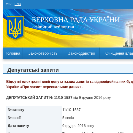
УКР
ENG
Головна
Законотворчість
Законодавство
Очищення вла
Депутатські запити
Відсутні електронні копії депутатських запитів та відповідей на них б
України «Про захист персональних даних».
ДЕПУТАТСЬКИЙ ЗАПИТ № 11/10-1587
від 9 грудня 2016 року
№ запиту
11/10-1587
№ сесії
5 сесія
Дата запиту
9 грудня 2016 року