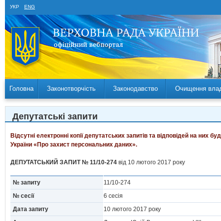
УКР
ENG
Головна
Законотворчість
Законодавство
Очищення вла
Депутатські запити
Відсутні електронні копії депутатських запитів та відповідей на них б
України «Про захист персональних даних».
ДЕПУТАТСЬКИЙ ЗАПИТ № 11/10-274
від 10 лютого 2017 року
№ запиту
11/10-274
№ сесії
6 сесія
Дата запиту
10 лютого 2017 року