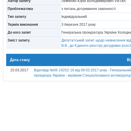
Автор запиту
Левченко Юрій Володимирович VIII скл.
Проблематика
з питань дотримання законності
Тип запиту
Індивідуальний
Термін виконання
3 березня 2017 року
До кого запит
Генеральна прокуратура України Холодн
Зміст запиту
Депутатський запит щодо невнесення від
В.В., до Єдиного реєстру досудових розсл
Дата стану
В
15.03.2017
Відповіді №06-19252-16 від 09.03.2017 року - Генеральн
прокурора України - керівник Спеціалізованої антикоруп