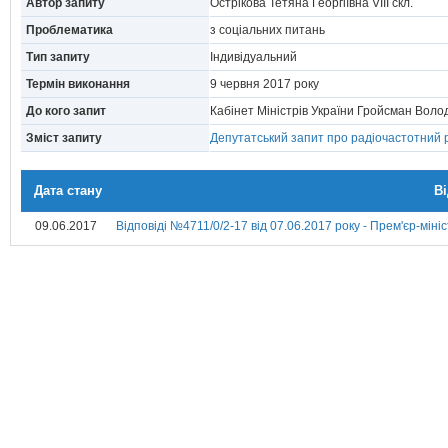
Автор запиту
Острікова Тетяна Георгіївна VIII скл.
Проблематика
з соціальних питань
Тип запиту
Індивідуальний
Термін виконання
9 червня 2017 року
До кого запит
Кабінет Міністрів України Гройсман Вол
Зміст запиту
Депутатський запит про радіочастотний 
Дата стану
В
09.06.2017
Відповіді №4711/0/2-17 від 07.06.2017 року - Прем'єр-міні