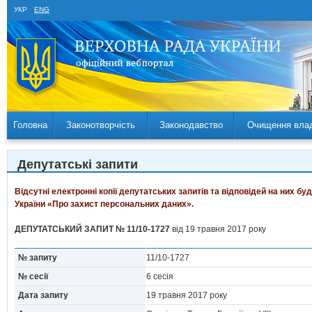
УКР
ENG
Головна
Законотворчість
Законодавство
Очищення вла
Депутатські запити
Відсутні електронні копії депутатських запитів та відповідей на них б
України «Про захист персональних даних».
ДЕПУТАТСЬКИЙ ЗАПИТ № 11/10-1727
від 19 травня 2017 року
№ запиту
11/10-1727
№ сесії
6 сесія
Дата запиту
19 травня 2017 року