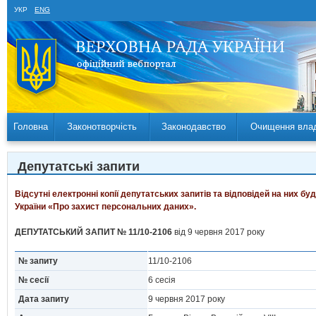
УКР
ENG
Головна
Законотворчість
Законодавство
Очищення вла
Депутатські запити
Відсутні електронні копії депутатських запитів та відповідей на них б
України «Про захист персональних даних».
ДЕПУТАТСЬКИЙ ЗАПИТ № 11/10-2106
від 9 червня 2017 року
№ запиту
11/10-2106
№ сесії
6 сесія
Дата запиту
9 червня 2017 року