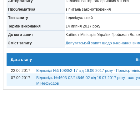
Автор запиту
Галасюк Віктор Валерійович VIII скл.
Проблематика
з питань законотворення
Тип запиту
Індивідуальний
Термін виконання
14 липня 2017 року
До кого запит
Кабінет Міністрів України Гройсман Вол
Зміст запиту
Депутатський запит щодо виконання вимог
Дата стану
В
22.06.2017
Відповіді №5108/0/2-17 від 16.06.2017 року - Прем'єр-міні
07.09.2017
Відповідь №4603-02/24846-02 від 19.07.2017 року - заступн
М.Нефьодов