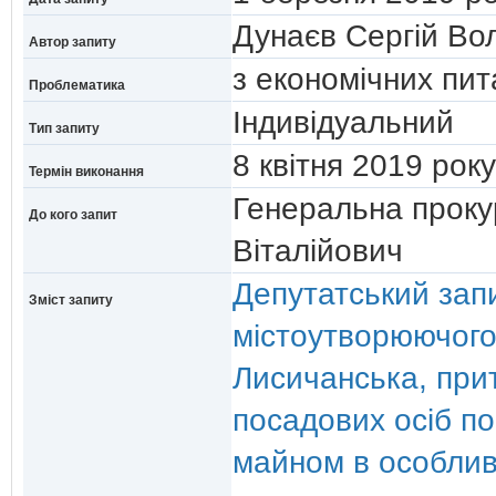
Дунаєв Сергій Во
Автор запиту
з економічних пи
Проблематика
Індивідуальний
Тип запиту
8 квiтня 2019 ро
Термін виконання
Генеральна проку
До кого запит
Віталійович
Депутатський за
Зміст запиту
містоутворюючого
Лисичанська, прит
посадових осіб п
майном в особлив