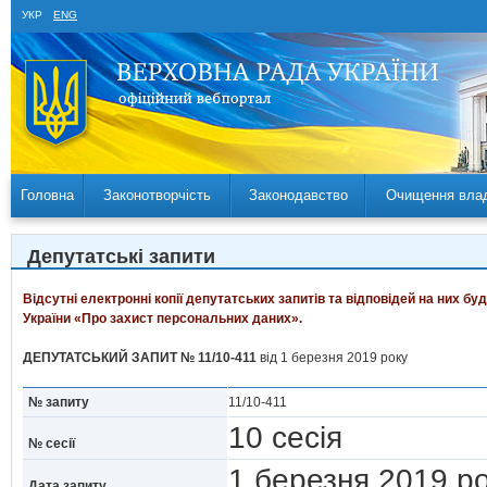
УКР
ENG
Головна
Законотворчість
Законодавство
Очищення вла
Депутатські запити
Відсутні електронні копії депутатських запитів та відповідей на них б
України «Про захист персональних даних».
ДЕПУТАТСЬКИЙ ЗАПИТ № 11/10-411
від 1 березня 2019 року
№ запиту
11/10-411
10 сесія
№ сесії
1 березня 2019 
Дата запиту