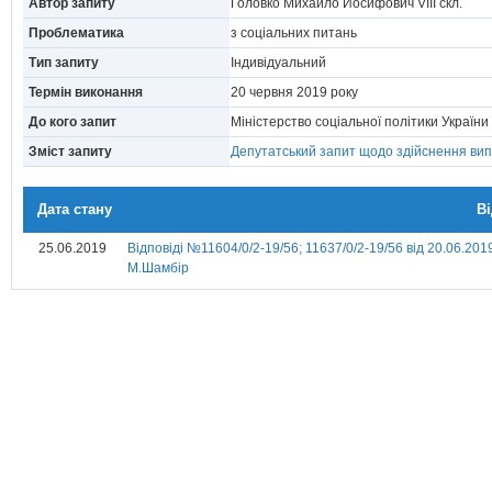
Автор запиту
Головко Михайло Йосифович VIII скл.
Проблематика
з соціальних питань
Тип запиту
Індивідуальний
Термін виконання
20 червня 2019 року
До кого запит
Міністерство соціальної політики Україн
Зміст запиту
Депутатський запит щодо здійснення випл
Дата стану
В
25.06.2019
Відповіді №11604/0/2-19/56; 11637/0/2-19/56 від 20.06.201
М.Шамбір