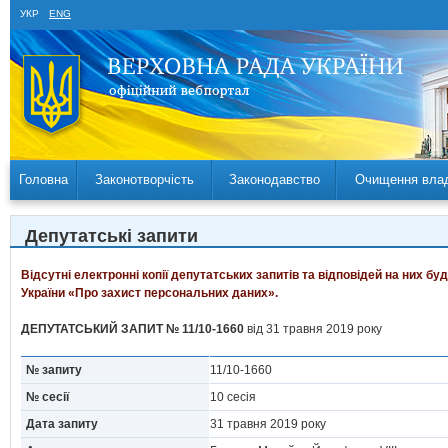
УКР
ENG
Головна
Законотворчість
Законодавство
Очищення вла
Депутатські запити
Відсутні електронні копії депутатських запитів та відповідей на них б
України «Про захист персональних даних».
ДЕПУТАТСЬКИЙ ЗАПИТ № 11/10-1660
від 31 травня 2019 року
№ запиту
11/10-1660
№ сесії
10 сесія
Дата запиту
31 травня 2019 року