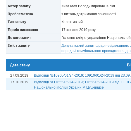
Автор запиту
Кива Ілля Володимирович IX скл.
Проблематика
з питань дотримання законності
Тип запиту
Колективний
Термін виконання
17 жовтня 2019 року
До кого запит
Головне слідче управління Національної 
Зміст запиту
Депутатський запит щодо невідкладного 
передачі кримінального провадження до 
Дата стану
В
27.09.2019
Відповіді №10905/01/24-2019; 10910/01/24-2019 від 23.09.
17.10.2019
Відповіді №11655/05/24-2019; 11656/05/24-2019 від 11.10.
Національної поліції України М.Цуцкірідзе