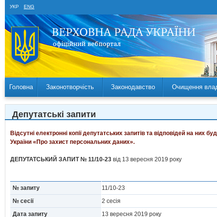
УКР
ENG
Головна
Законотворчість
Законодавство
Очищення вла
Депутатські запити
Відсутні електронні копії депутатських запитів та відповідей на них б
України «Про захист персональних даних».
ДЕПУТАТСЬКИЙ ЗАПИТ № 11/10-23
від 13 вересня 2019 року
№ запиту
11/10-23
№ сесії
2 сесія
Дата запиту
13 вересня 2019 року