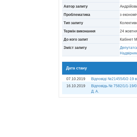
Автор запиту
Андрійови
Проблематика
з економ
Тип запиту
Колектив
Термін виконання
24 жовтн
До кого запит
Кабінет М
Зміст запиту
Депутатсь
Надвірнян
Дата стану
07.10.2019
Відповіді №21455/0/2-19 в
16.10.2019
Відповідь № 7582/1/1-19/0
Д. А.