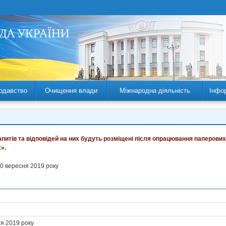
одавство
Очищення влади
Міжнародна діяльність
Інфо
запитів та відповідей на них будуть розміщені після опрацювання паперових
».
20 вересня 2019 року
8
ня 2019 року