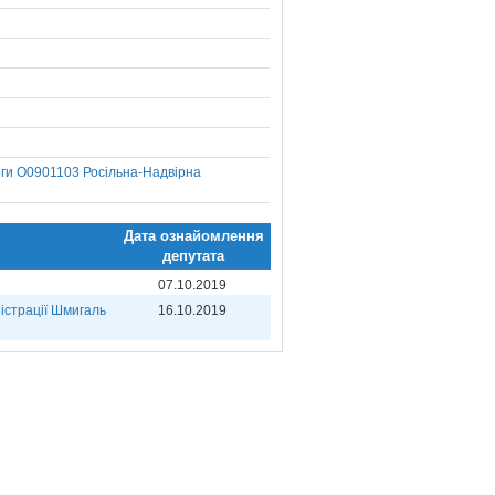
оги О0901103 Росільна-Надвірна
Дата ознайомлення
депутата
07.10.2019
ністрації Шмигаль
16.10.2019