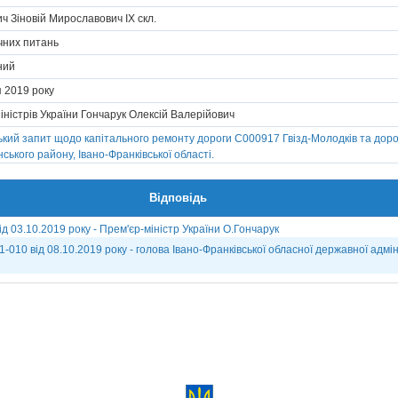
ч Зіновій Мирославович IX скл.
ічних питань
ний
я 2019 року
іністрів України Гончарук Олексій Валерійович
кий запит щодо капітального ремонту дороги С000917 Гвізд-Молодків та дор
ського району, Івано-Франківської області.
Відповідь
ід 03.10.2019 року - Прем'єр-міністр України О.Гончарук
1-010 від 08.10.2019 року - голова Івано-Франківської обласної державної адмі