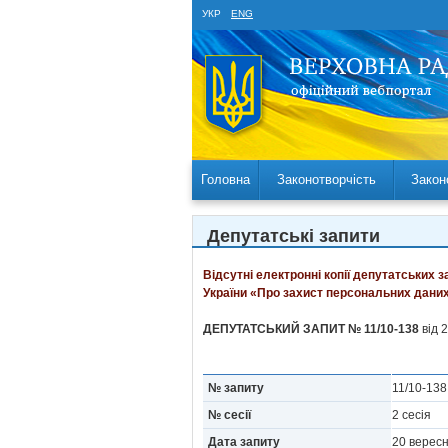
УКР
ENG
Головна
Законотворчість
Закон
Депутатські запити
Відсутні електронні копії депутатських 
України «Про захист персональних даних
ДЕПУТАТСЬКИЙ ЗАПИТ № 11/10-138
від 
№ запиту
11/10-13
№ сесії
2 сесія
Дата запиту
20 верес