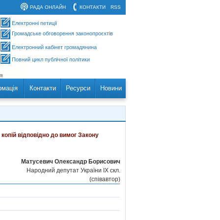
РАДА ОНЛАЙН
КОНТАКТИ
RSS
Електронні петиції
Громадське обговорення законопроєктів
Електронний кабінет громадянина
Повний цикл публічної політики
рмація
Контакти
Ресурси
Новини
 копій відповідно до вимог Закону
Матусевич Олександр Борисович
Народний депутат України IX скл.
(cпівавтор)