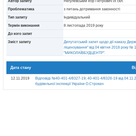
Автор запиту
Негулевський Ігор Петрович IX скл.
Проблематика
з питань дотримання законності
Тип запиту
Індивідуальний
Термін виконання
8 листопада 2019 року
До кого запит
Зміст запиту
Депутатський запит щодо дії наказу Держ
ліцензування" від 04 квітня 2018 року № 
"МИКОЛАЇВБУДЦЕНТР".
Дата стану
В
12.11.2019
Відповіді №40-401-4/8327-19; 40-401-4/8326-19 від 04.11.
будівельної інспекції України О.Строкач