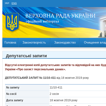
УКР
ENG
Головна
Законотворчість
Законодавство
Очищення вла
Депутатські запити
Відсутні електронні копії депутатських запитів та відповідей на них б
України «Про захист персональних даних».
ДЕПУТАТСЬКИЙ ЗАПИТ № 11/10-411
від 18 жовтня 2019 року
№ запиту
11/10-411
№ сесії
2 сесія
Дата запиту
18 жовтня 2019 року