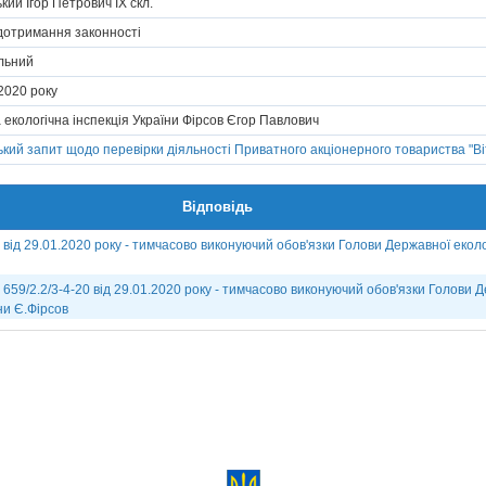
кий Ігор Петрович IX скл.
 дотримання законності
альний
 2020 року
екологічна інспекція України Фірсов Єгор Павлович
кий запит щодо перевірки діяльності Приватного акціонерного товариства "Ві
Відповідь
 від 29.01.2020 року - тимчасово виконуючий обов'язки Голови Державної еколог
; 659/2.2/3-4-20 від 29.01.2020 року - тимчасово виконуючий обов'язки Голови 
їни Є.Фірсов