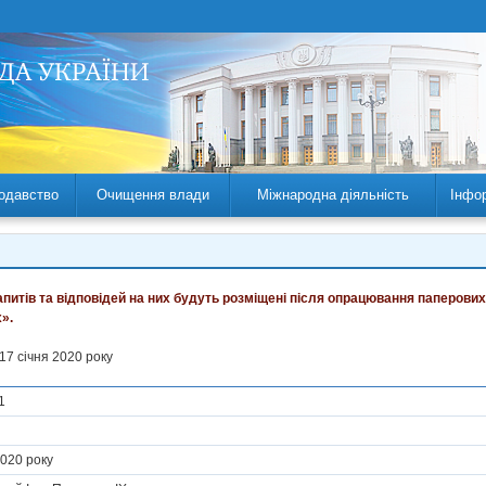
одавство
Очищення влади
Міжнародна діяльність
Інфо
запитів та відповідей на них будуть розміщені після опрацювання паперових
».
 17 сiчня 2020 року
11
2020 року