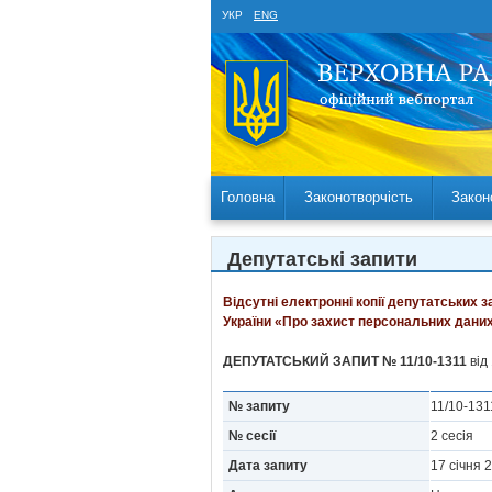
УКР
ENG
Головна
Законотворчість
Закон
Депутатські запити
Відсутні електронні копії депутатських 
України «Про захист персональних даних
ДЕПУТАТСЬКИЙ ЗАПИТ № 11/10-1311
від
№ запиту
11/10-13
№ сесії
2 сесія
Дата запиту
17 сiчня 