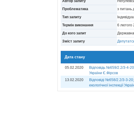
Автор запиту
Негулевсь
Проблематика
з питань
Тип запиту
Індивіду
Термін виконання
6 лютого
До кого запит
Державна 
Зміст запиту
Депутатсь
Дата стану
05.02.2020
Відповідь №659/2.2/3-4-20
України Є.Фірсов
13.02.2020
Відповіді №658/2.2/3-3-20
екологічної інспекції Укра