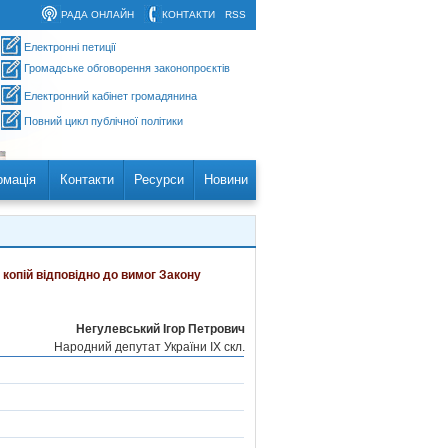
РАДА ОНЛАЙН
КОНТАКТИ
RSS
Електронні петиції
Громадське обговорення законопроєктів
Електронний кабінет громадянина
Повний цикл публічної політики
рмація
Контакти
Ресурси
Новини
 копій відповідно до вимог Закону
Негулевський Ігор Петрович
Народний депутат України IX скл.