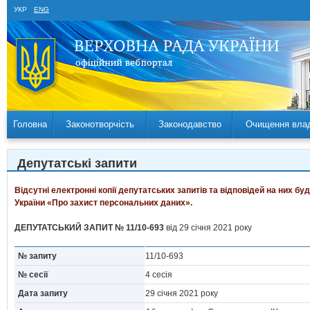
УКР
ENG
Головна
Законотворчість
Законодавство
Очищення вла
Депутатські запити
Відсутні електронні копії депутатських запитів та відповідей на них б
України «Про захист персональних даних».
ДЕПУТАТСЬКИЙ ЗАПИТ № 11/10-693
від 29 сiчня 2021 року
№ запиту
11/10-693
№ сесії
4 сесія
Дата запиту
29 сiчня 2021 року