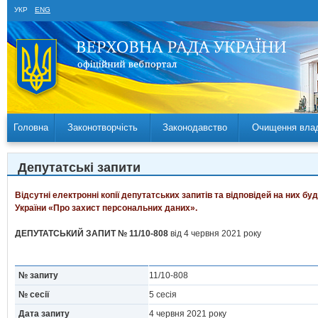
УКР
ENG
Головна
Законотворчість
Законодавство
Очищення вла
Депутатські запити
Відсутні електронні копії депутатських запитів та відповідей на них б
України «Про захист персональних даних».
ДЕПУТАТСЬКИЙ ЗАПИТ № 11/10-808
від 4 червня 2021 року
№ запиту
11/10-808
№ сесії
5 сесія
Дата запиту
4 червня 2021 року