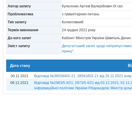
Автор запиту
Культенко Артем Валерійович IX скл.
Проблематика
з гуманітарних питань
Тип запиту
Колективний
Термін виконання
24 грудня 2021 року
До кого запит
Кабінет Міністрів України Шмигаль Дени
Зміст запиту
Депутатський запит щодо неприпустимост
принц".
Дата стану
В
30.11.2021
Відповіді №38558/0/2-21; 38563/0/2-21 від 26.11.2021 року
09.12.2021
Відповіді №2983/5.4/21; 2973/5.4/21 від 03.12.2021; 02.12
інформаційної політики України Р.Карандєєв; Міністр куль