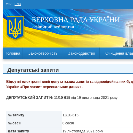
УКР
ENG
Головна
Законотворчість
Законодавство
Очищення вла
Депутатські запити
Відсутні електронні копії депутатських запитів та відповідей на них б
України «Про захист персональних даних».
ДЕПУТАТСЬКИЙ ЗАПИТ № 11/10-615
від 19 листопада 2021 року
№ запиту
11/10-615
№ сесії
6 сесія
Дата запиту
19 листопада 2021 року