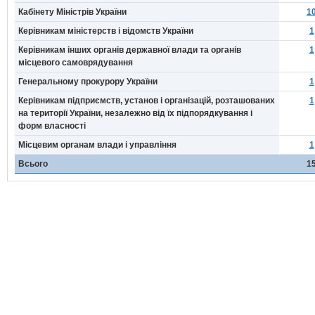
Кабінету Міністрів України
1
Керівникам міністерств і відомств України
1
Керівникам інших органів державної влади та органів
1
місцевого самоврядування
Генеральному прокурору України
1
Керівникам підприємств, установ і організацій, розташованих
1
на території України, незалежно від їх підпорядкування і
форм власності
Місцевим органам влади і управління
1
Всього
1