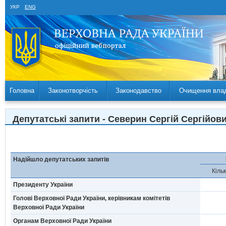
УКР
ENG
Головна
Законотворчість
Законодавство
Очищення вла
Депутатські запити - Северин Сергій Сергійови
Надійшло депутатських запитів
Кільк
Президенту України
Голові Верховної Ради України, керівникам комітетів
Верховної Ради України
Органам Верховної Ради України