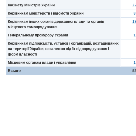
Кабінету Міністрів України
2
Керівникам міністерств і відомств України
8
Керівникам інших органів державної влади та органів
1
місцевого самоврядування
Генеральному прокурору України
1
Керівникам підприємств, установ і організацій, розташованих
на території України, незалежно від їх підпорядкування і
форм власності
Місцевим органам влади і управління
1
Всього
5