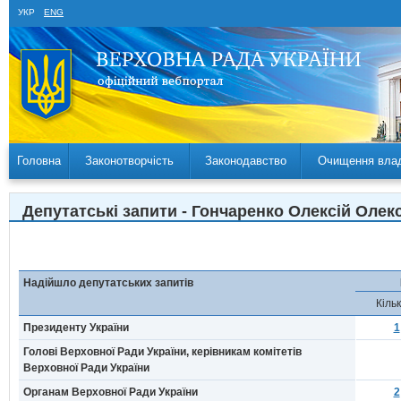
УКР
ENG
Головна
Законотворчість
Законодавство
Очищення вла
Депутатські запити - Гончаренко Олексій Олекс
Надійшло депутатських запитів
Кільк
Президенту України
1
Голові Верховної Ради України, керівникам комітетів
Верховної Ради України
Органам Верховної Ради України
2