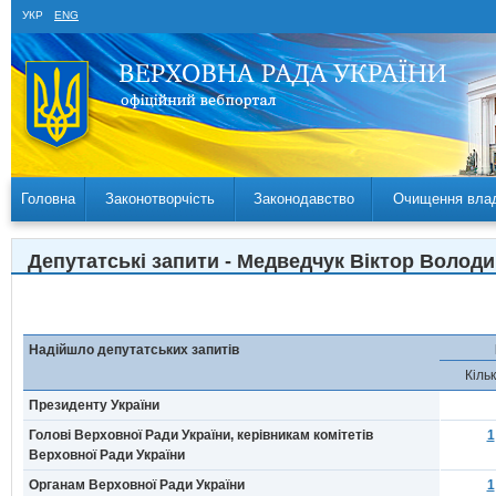
УКР
ENG
Головна
Законотворчість
Законодавство
Очищення вла
Депутатські запити - Медведчук Віктор Володи
Надійшло депутатських запитів
Кільк
Президенту України
Голові Верховної Ради України, керівникам комітетів
1
Верховної Ради України
Органам Верховної Ради України
1