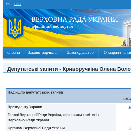
УКР
ENG
Головна
Законотворчість
Законодавство
Очищення вла
Депутатські запити - Криворучкіна Олена Воло
Надійшло депутатських запитів
Кільк
Президенту України
4
Голові Верховної Ради України, керівникам комітетів
Верховної Ради України
Органам Верховної Ради України
3