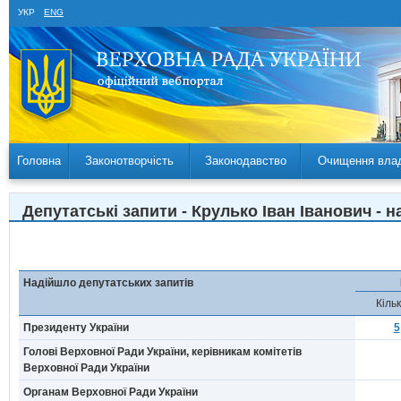
УКР
ENG
Головна
Законотворчість
Законодавство
Очищення вла
Депутатські запити - Крулько Іван Іванович - н
Надійшло депутатських запитів
Кільк
Президенту України
5
Голові Верховної Ради України, керівникам комітетів
Верховної Ради України
Органам Верховної Ради України