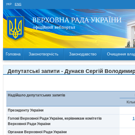
УКР
ENG
Головна
Законотворчість
Законодавство
Очищення вла
Депутатські запити - Дунаєв Сергій Володимиро
Надійшло депутатських запитів
Кільк
Президенту України
Голові Верховної Ради України, керівникам комітетів
1
Верховної Ради України
Органам Верховної Ради України