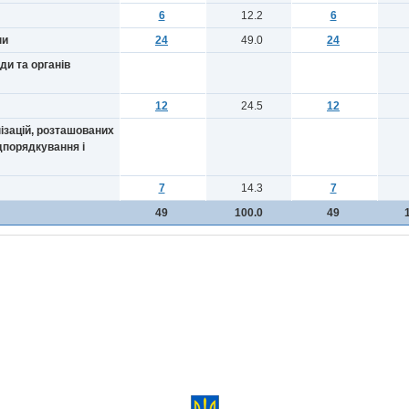
6
12.2
6
ни
24
49.0
24
ди та органів
12
24.5
12
нізацій, розташованих
ідпорядкування і
7
14.3
7
49
100.0
49