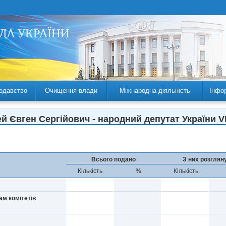
одавство
Очищення влади
Міжнародна діяльність
Інфо
й Євген Сергійович - народний депутат України VII
Всього подано
З них розглян
Кількість
%
Кількість
ам комітетів