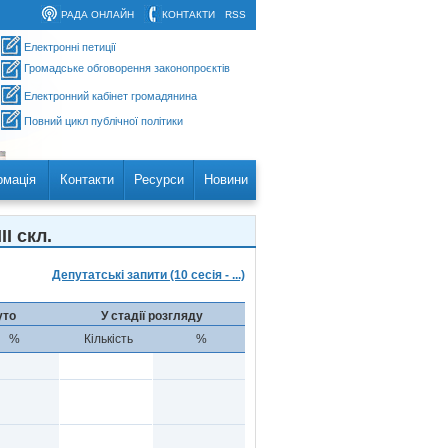
РАДА ОНЛАЙН
КОНТАКТИ
RSS
Електронні петиції
Громадське обговорення законопроєктів
Електронний кабінет громадянина
Повний цикл публічної політики
рмація
Контакти
Ресурси
Новини
I скл.
Депутатські запити (10 сесія - ...)
уто
У стадії розгляду
%
Кількість
%