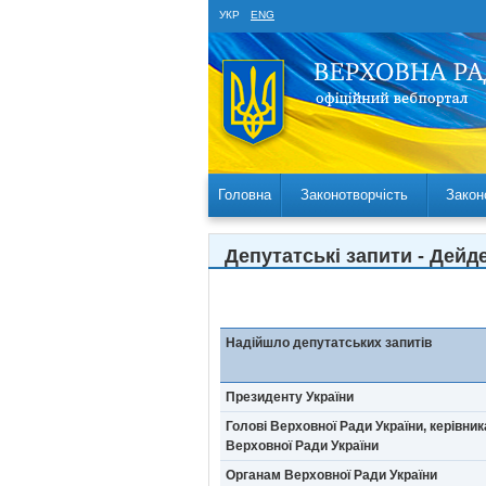
УКР
ENG
Головна
Законотворчість
Закон
Депутатські запити - Дейде
Надійшло депутатських запитів
Президенту України
Голові Верховної Ради України, керівник
Верховної Ради України
Органам Верховної Ради України