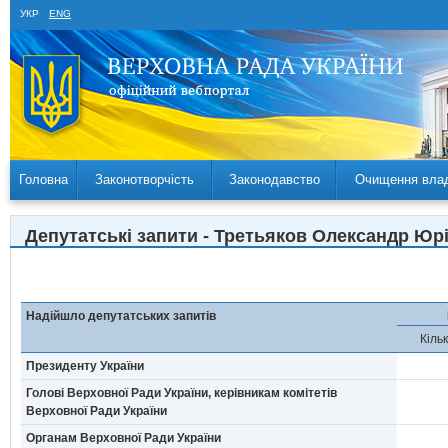
УКР
ENG
Головна
Законотворчість
Законодавство
Очищення вла
Депутатські запити - Третьяков Олександр Юрій
Надійшло депутатських запитів
Кільк
Президенту України
Голові Верховної Ради України, керівникам комітетів
Верховної Ради України
Органам Верховної Ради України