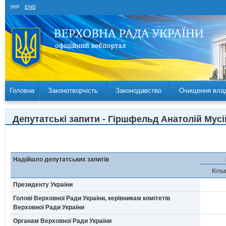
УКР
ENG
Головна
Законотворчість
Законодавство
Очищення вла
Депутатські запити - Гіршфельд Анатолій Мусій
Надійшло депутатських запитів
Кільк
Президенту України
Голові Верховної Ради України, керівникам комітетів
Верховної Ради України
Органам Верховної Ради України