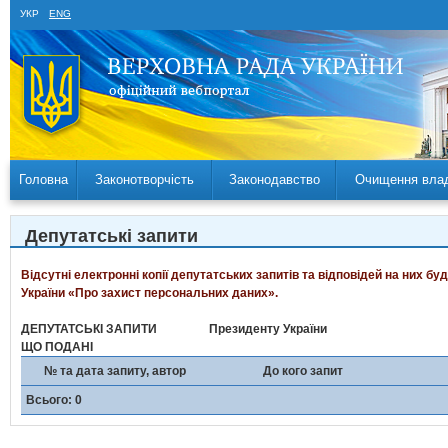
УКР
ENG
Головна
Законотворчість
Законодавство
Очищення вла
Депутатські запити
Відсутні електронні копії депутатських запитів та відповідей на них б
України «Про захист персональних даних».
ДЕПУТАТСЬКІ ЗАПИТИ
Президенту України
ЩО ПОДАНІ
№ та дата запиту, автор
До кого запит
Всього: 0