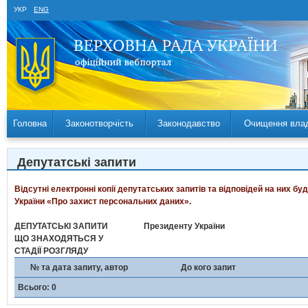
УКР
ENG
Головна
Законотворчість
Законодавство
Очищення вла
Депутатські запити
Відсутні електронні копії депутатських запитів та відповідей на них б
України «Про захист персональних даних».
ДЕПУТАТСЬКІ ЗАПИТИ
Президенту України
ЩО ЗНАХОДЯТЬСЯ У
СТАДІЇ РОЗГЛЯДУ
№ та дата запиту, автор
До кого запит
Всього: 0