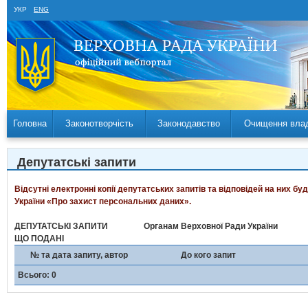
УКР
ENG
Головна
Законотворчість
Законодавство
Очищення вла
Депутатські запити
Відсутні електронні копії депутатських запитів та відповідей на них б
України «Про захист персональних даних».
ДЕПУТАТСЬКІ ЗАПИТИ
Органам Верховної Ради України
ЩО ПОДАНІ
№ та дата запиту, автор
До кого запит
Всього: 0