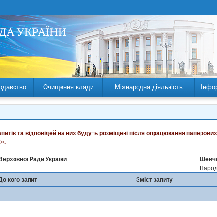
одавство
Очищення влади
Міжнародна діяльність
Інфо
запитів та відповідей на них будуть розміщені після опрацювання паперових
».
Верховної Ради України
Шевче
Народн
До кого запит
Зміст запиту