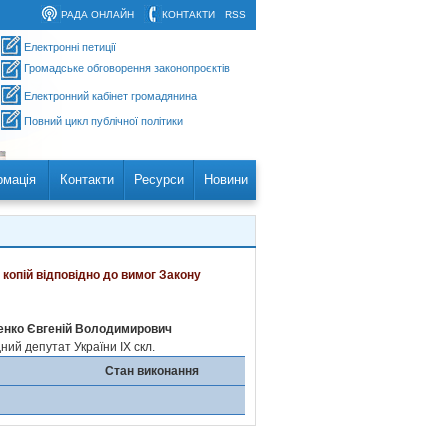
РАДА ОНЛАЙН
КОНТАКТИ
RSS
Електронні петиції
Громадське обговорення законопроєктів
Електронний кабінет громадянина
Повний цикл публічної політики
рмація
Контакти
Ресурси
Новини
 копій відповідно до вимог Закону
нко Євгеній Володимирович
ий депутат України IX скл.
Стан виконання