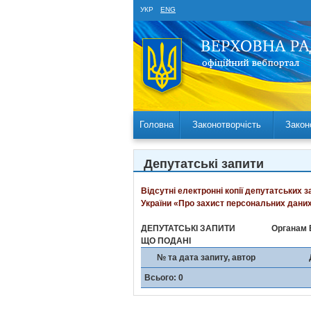
УКР
ENG
Головна
Законотворчість
Закон
Депутатські запити
Відсутні електронні копії депутатських 
України «Про захист персональних даних
ДЕПУТАТСЬКІ ЗАПИТИ
Органам 
ЩО ПОДАНІ
№ та дата запиту, автор
Всього: 0